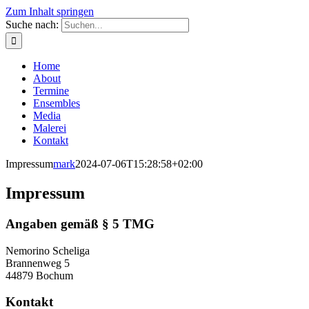
Zum Inhalt springen
Suche nach:
Home
About
Termine
Ensembles
Media
Malerei
Kontakt
Impressum
mark
2024-07-06T15:28:58+02:00
Impressum
Angaben gemäß § 5 TMG
Nemorino Scheliga
Brannenweg 5
44879 Bochum
Kontakt